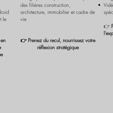
des filières construction,
Vidé
roid
architecture, immobilier et cadre de
spéc
t le
vie
👉
l’ex
 en
👉 Prenez du recul, nourrissez votre
e
réflexion stratégique
ue