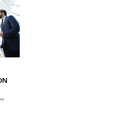
ON
bre