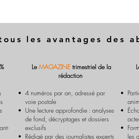
tous les avantages des 
 %
Le
MAGAZINE
trimestriel de la
rédaction
s
4 numéros par an, adressé par
Part
es
voie postale
anim
s
Une lecture approfondie : analyses
Écha
de fond, décryptages et dossiers
acte
ant-
exclusifs
Form
Rédigé par des journalistes experts
les 