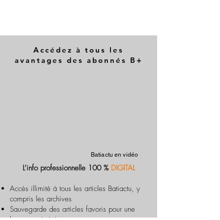
Accédez à tous les
avantages des abonnés B+
Batiactu en vidéo
L’info professionnelle 100 %
DIGITAL
Accès illimité à tous les articles Batiactu, y
compris les archives
Sauvegarde des articles favoris pour une
lecture optimisée