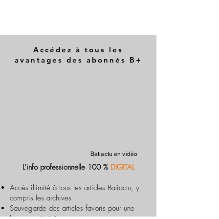
Accédez à tous les
avantages des abonnés B+
Batiactu en vidéo
L’info professionnelle 100 %
DIGITAL
Accès illimité à tous les articles Batiactu, y
compris les archives
Sauvegarde des articles favoris pour une
lecture optimisée