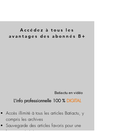
Accédez à tous les
avantages des abonnés B+
Batiactu en vidéo
L’info professionnelle 100 %
DIGITAL
Accès illimité à tous les articles Batiactu, y
compris les archives
Sauvegarde des articles favoris pour une
lecture optimisée