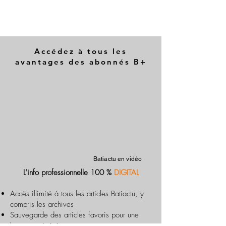
Accédez à tous les
avantages des abonnés B+
Batiactu en vidéo
L’info professionnelle 100 %
DIGITAL
Accès illimité à tous les articles Batiactu, y
compris les archives
Sauvegarde des articles favoris pour une
lecture optimisée