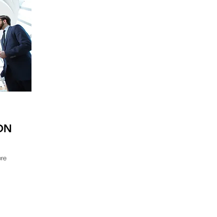
ON
bre