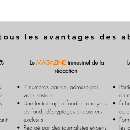
tous les avantages des 
 %
Le
MAGAZINE
trimestriel de la
rédaction
s
4 numéros par an, adressé par
Part
es
voie postale
anim
s
Une lecture approfondie : analyses
Écha
de fond, décryptages et dossiers
acte
ant-
exclusifs
Form
Rédigé par des journalistes experts
les 