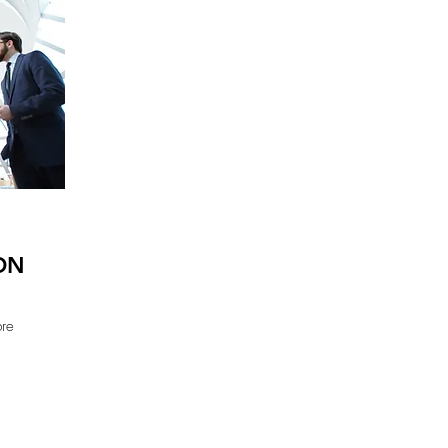
ON
bre