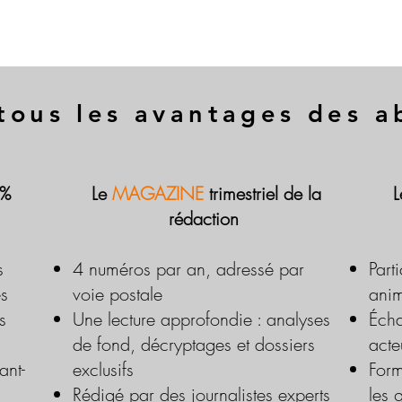
tous les avantages des 
 %
Le
MAGAZINE
trimestriel de la
rédaction
s
4 numéros par an, adressé par
Part
es
voie postale
anim
s
Une lecture approfondie : analyses
Écha
de fond, décryptages et dossiers
acte
ant-
exclusifs
Form
Rédigé par des journalistes experts
les 