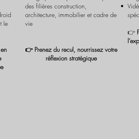
des filières construction,
Vidé
roid
architecture, immobilier et cadre de
spéc
t le
vie
👉
l’ex
 en
👉 Prenez du recul, nourrissez votre
e
réflexion stratégique
ue