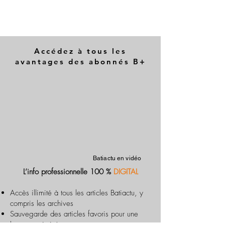
Accédez à tous les
avantages des abonnés B+
Batiactu en vidéo
L’info professionnelle 100 %
DIGITAL
Accès illimité à tous les articles Batiactu, y
compris les archives
Sauvegarde des articles favoris pour une
lecture optimisée