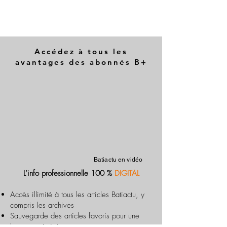
Accédez à tous les
avantages des abonnés B+
Batiactu en vidéo
L’info professionnelle 100 %
DIGITAL
Accès illimité à tous les articles Batiactu, y
compris les archives
Sauvegarde des articles favoris pour une
lecture optimisée