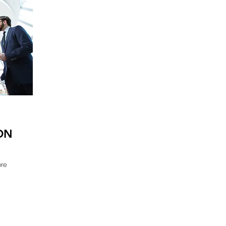
ON
bre