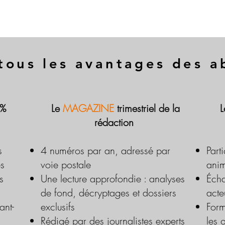
tous les avantages des 
 %
Le
MAGAZINE
trimestriel de la
rédaction
s
4 numéros par an, adressé par
Part
es
voie postale
anim
s
Une lecture approfondie : analyses
Écha
de fond, décryptages et dossiers
acte
ant-
exclusifs
Form
Rédigé par des journalistes experts
les 