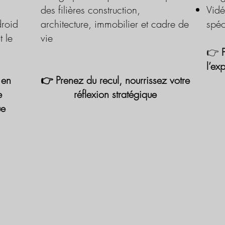
des filières construction,
Vidé
roid
architecture, immobilier et cadre de
spéc
t le
vie
👉
l’ex
 en
👉 Prenez du recul, nourrissez votre
e
réflexion stratégique
ue