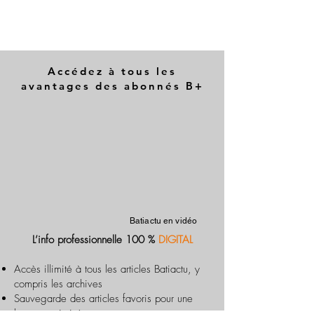
Accédez à tous les
avantages des abonnés B+
Batiactu en vidéo
L’info professionnelle 100 %
DIGITAL
Accès illimité à tous les articles Batiactu, y
compris les archives
Sauvegarde des articles favoris pour une
lecture optimisée