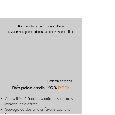
Accédez à tous les
avantages des abonnés B+
Batiactu en vidéo
L’info professionnelle 100 %
DIGITAL
Accès illimité à tous les articles Batiactu, y
compris les archives
Sauvegarde des articles favoris pour une
lecture optimisée