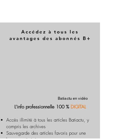
Accédez à tous les
avantages des abonnés B+
Batiactu en vidéo
L’info professionnelle 100 %
DIGITAL
Accès illimité à tous les articles Batiactu, y
compris les archives
Sauvegarde des articles favoris pour une
lecture optimisée