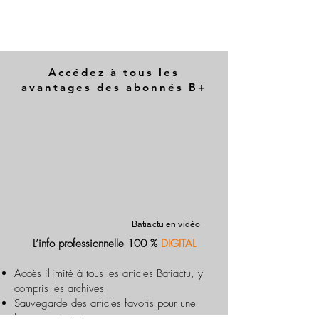
Accédez à tous les
avantages des abonnés B+
Batiactu en vidéo
L’info professionnelle 100 %
DIGITAL
Accès illimité à tous les articles Batiactu, y
compris les archives
Sauvegarde des articles favoris pour une
lecture optimisée