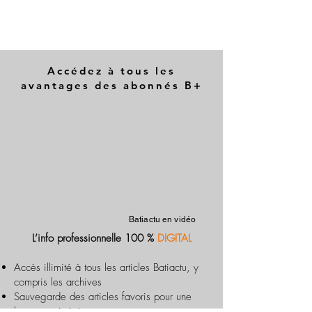
Accédez à tous les
avantages des abonnés B+
Batiactu en vidéo
L’info professionnelle 100 %
DIGITAL
Accès illimité à tous les articles Batiactu, y
compris les archives
Sauvegarde des articles favoris pour une
lecture optimisée