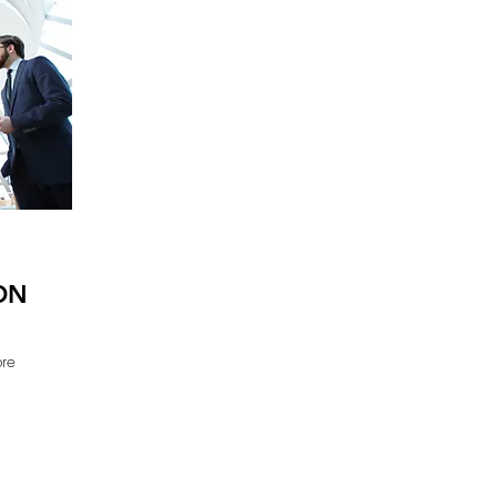
ON
bre