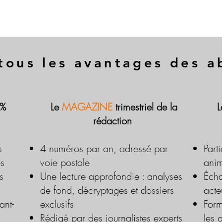
tous les avantages des 
 %
Le
MAGAZINE
trimestriel de la
rédaction
s
4 numéros par an, adressé par
Part
es
voie postale
anim
s
Une lecture approfondie : analyses
Écha
de fond, décryptages et dossiers
acte
ant-
exclusifs
Form
Rédigé par des journalistes experts
les 