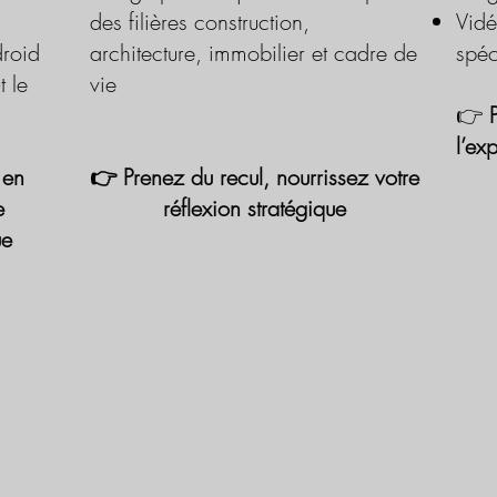
des filières construction,
Vidé
roid
architecture, immobilier et cadre de
spéc
t le
vie
👉
l’ex
 en
👉 Prenez du recul, nourrissez votre
e
réflexion stratégique
ue