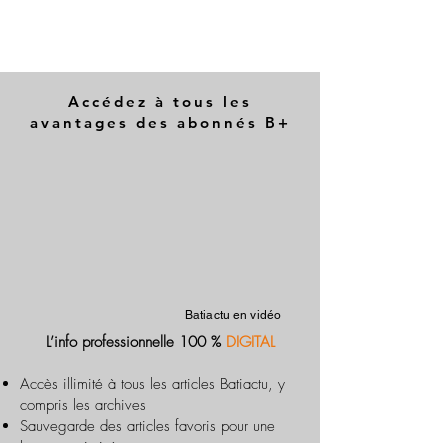
Accédez à tous les
avantages des abonnés B+
Batiactu en vidéo
L’info professionnelle 100 %
DIGITAL
Accès illimité à tous les articles Batiactu, y
compris les archives
Sauvegarde des articles favoris pour une
lecture optimisée