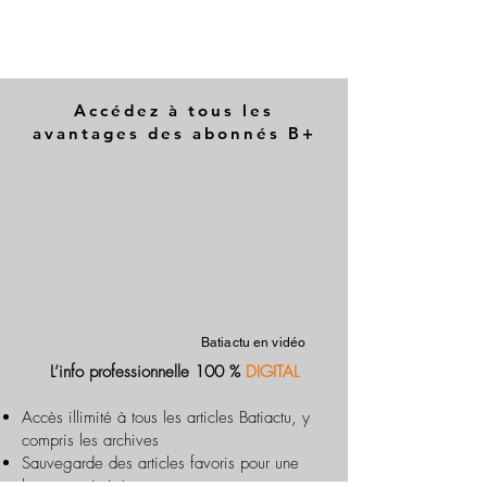
Accédez à tous les
avantages des abonnés B+
Batiactu en vidéo
L’info professionnelle 100 %
DIGITAL
Accès illimité à tous les articles Batiactu, y
compris les archives
Sauvegarde des articles favoris pour une
lecture optimisée