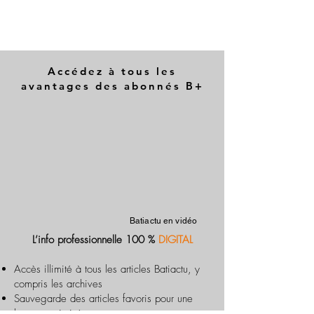
Accédez à tous les
avantages des abonnés B+
Batiactu en vidéo
L’info professionnelle 100 %
DIGITAL
Accès illimité à tous les articles Batiactu, y
compris les archives
Sauvegarde des articles favoris pour une
lecture optimisée