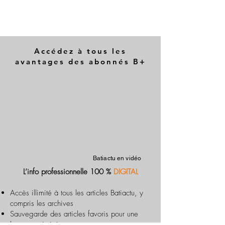
Accédez à tous les
avantages des abonnés B+
Batiactu en vidéo
L’info professionnelle 100 %
DIGITAL
Accès illimité à tous les articles Batiactu, y
compris les archives
Sauvegarde des articles favoris pour une
lecture optimisée