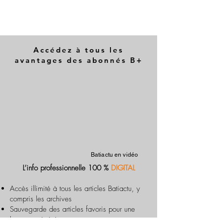
Accédez à tous les
avantages des abonnés B+
Batiactu en vidéo
L’info professionnelle 100 %
DIGITAL
Accès illimité à tous les articles Batiactu, y
compris les archives
Sauvegarde des articles favoris pour une
lecture optimisée