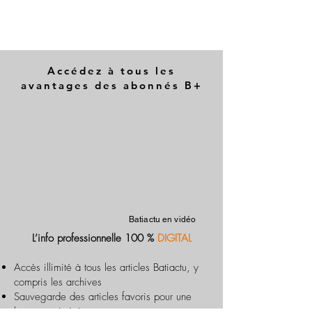
Accédez à tous les
avantages des abonnés B+
Batiactu en vidéo
L’info professionnelle 100 %
DIGITAL
Accès illimité à tous les articles Batiactu, y
compris les archives
Sauvegarde des articles favoris pour une
lecture optimisée