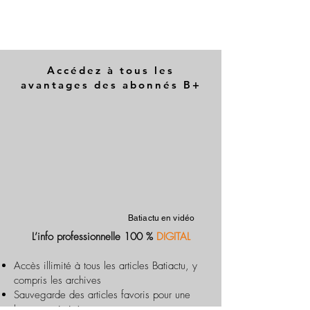
Accédez à tous les
avantages des abonnés B+
Batiactu en vidéo
L’info professionnelle 100 %
DIGITAL
Accès illimité à tous les articles Batiactu, y
compris les archives
Sauvegarde des articles favoris pour une
lecture optimisée