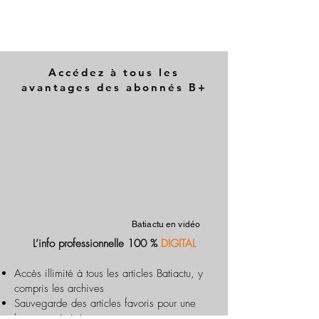
Accédez à tous les
avantages des abonnés B+
Batiactu en vidéo
L’info professionnelle 100 %
DIGITAL
Accès illimité à tous les articles Batiactu, y
compris les archives
Sauvegarde des articles favoris pour une
lecture optimisée