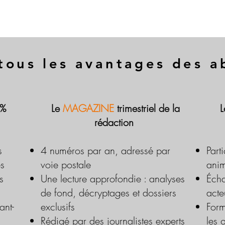
tous les avantages des 
 %
Le
MAGAZINE
trimestriel de la
rédaction
s
4 numéros par an, adressé par
Part
es
voie postale
anim
s
Une lecture approfondie : analyses
Écha
de fond, décryptages et dossiers
acte
ant-
exclusifs
Form
Rédigé par des journalistes experts
les 