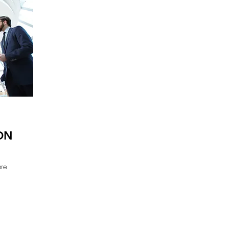
ON
bre