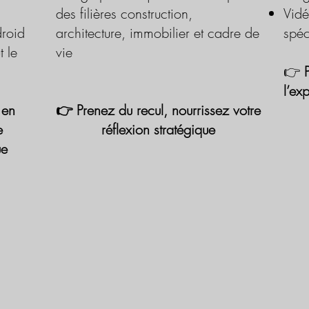
des filières construction,
Vidé
roid
architecture, immobilier et cadre de
spéc
t le
vie
👉
l’ex
 en
👉 Prenez du recul, nourrissez votre
e
réflexion stratégique
ue