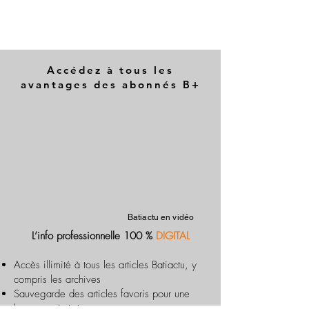
Accédez à tous les
avantages des abonnés B+
Batiactu en vidéo
L’info professionnelle 100 %
DIGITAL
Accès illimité à tous les articles Batiactu, y
compris les archives
Sauvegarde des articles favoris pour une
lecture optimisée