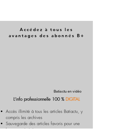
Accédez à tous les
avantages des abonnés B+
Batiactu en vidéo
L’info professionnelle 100 %
DIGITAL
Accès illimité à tous les articles Batiactu, y
compris les archives
Sauvegarde des articles favoris pour une
lecture optimisée