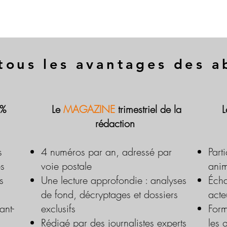
tous les avantages des 
 %
Le
MAGAZINE
trimestriel de la
rédaction
s
4 numéros par an, adressé par
Part
es
voie postale
anim
s
Une lecture approfondie : analyses
Écha
de fond, décryptages et dossiers
acte
ant-
exclusifs
Form
Rédigé par des journalistes experts
les 