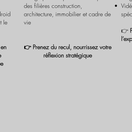
des filières construction,
Vidé
roid
architecture, immobilier et cadre de
spéc
t le
vie
👉
l’ex
 en
👉 Prenez du recul, nourrissez votre
e
réflexion stratégique
ue