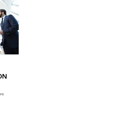
ON
bre