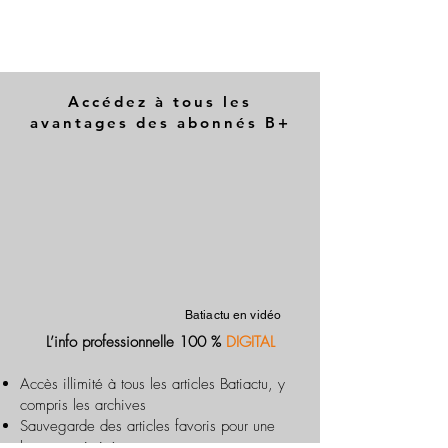
Accédez à tous les
avantages des abonnés B+
Batiactu en vidéo
L’info professionnelle 100 %
DIGITAL
Accès illimité à tous les articles Batiactu, y
compris les archives
Sauvegarde des articles favoris pour une
lecture optimisée