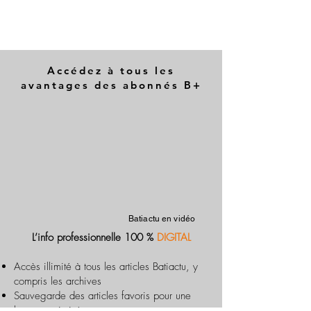
Accédez à tous les
avantages des abonnés B+
Batiactu en vidéo
L’info professionnelle 100 %
DIGITAL
Accès illimité à tous les articles Batiactu, y
compris les archives
Sauvegarde des articles favoris pour une
lecture optimisée