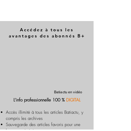
Accédez à tous les
avantages des abonnés B+
Batiactu en vidéo
L’info professionnelle 100 %
DIGITAL
Accès illimité à tous les articles Batiactu, y
compris les archives
Sauvegarde des articles favoris pour une
lecture optimisée