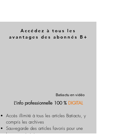
Accédez à tous les
avantages des abonnés B+
Batiactu en vidéo
L’info professionnelle 100 %
DIGITAL
Accès illimité à tous les articles Batiactu, y
compris les archives
Sauvegarde des articles favoris pour une
lecture optimisée