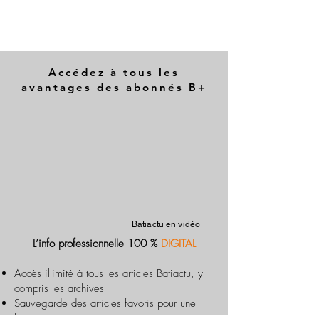
Accédez à tous les
avantages des abonnés B+
Batiactu en vidéo
L’info professionnelle 100 %
DIGITAL
Accès illimité à tous les articles Batiactu, y
compris les archives
Sauvegarde des articles favoris pour une
lecture optimisée