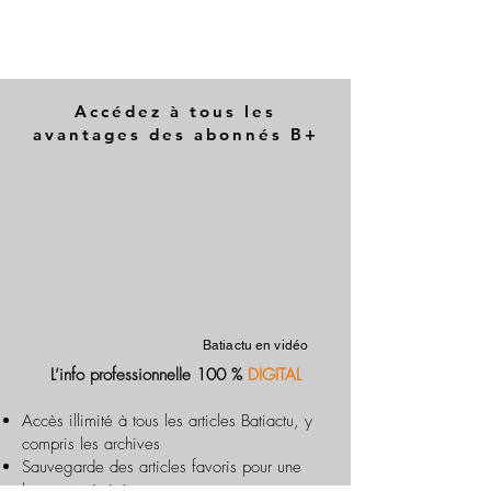
Accédez à tous les
avantages des abonnés B+
Batiactu en vidéo
L’info professionnelle 100 %
DIGITAL
Accès illimité à tous les articles Batiactu, y
compris les archives
Sauvegarde des articles favoris pour une
lecture optimisée