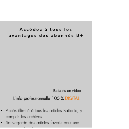
Accédez à tous les
avantages des abonnés B+
Batiactu en vidéo
L’info professionnelle 100 %
DIGITAL
Accès illimité à tous les articles Batiactu, y
compris les archives
Sauvegarde des articles favoris pour une
lecture optimisée