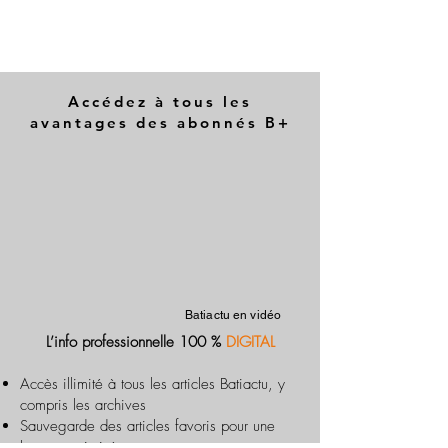
Accédez à tous les
avantages des abonnés B+
Batiactu en vidéo
L’info professionnelle 100 %
DIGITAL
Accès illimité à tous les articles Batiactu, y
compris les archives
Sauvegarde des articles favoris pour une
lecture optimisée