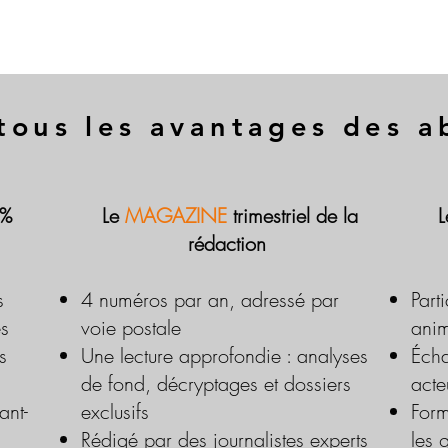
tous les avantages des 
 %
Le
MAGAZINE
trimestriel de la
rédaction
s
4 numéros par an, adressé par
Part
es
voie postale
anim
s
Une lecture approfondie : analyses
Écha
de fond, décryptages et dossiers
acte
ant-
exclusifs
Form
Rédigé par des journalistes experts
les 