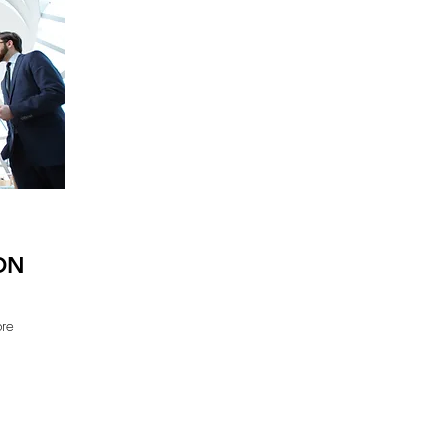
ON
bre