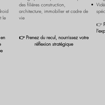
des filières construction,
Vidé
roid
architecture, immobilier et cadre de
spéc
t le
vie
👉
l’ex
 en
👉 Prenez du recul, nourrissez votre
e
réflexion stratégique
ue