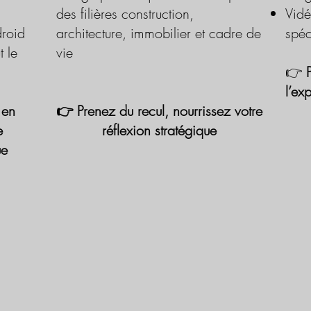
des filières construction,
Vidé
roid
architecture, immobilier et cadre de
spéc
t le
vie
👉
l’ex
 en
👉 Prenez du recul, nourrissez votre
e
réflexion stratégique
ue