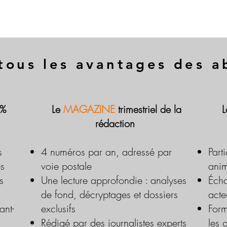
tous les avantages des 
 %
Le
MAGAZINE
trimestriel de la
rédaction
s
4 numéros par an, adressé par
Part
es
voie postale
anim
s
Une lecture approfondie : analyses
Écha
de fond, décryptages et dossiers
acte
ant-
exclusifs
Form
Rédigé par des journalistes experts
les 