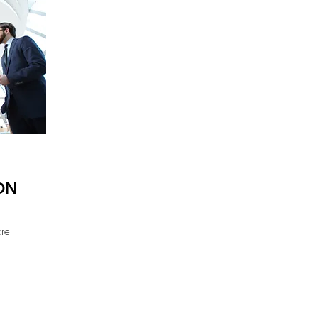
ON
bre