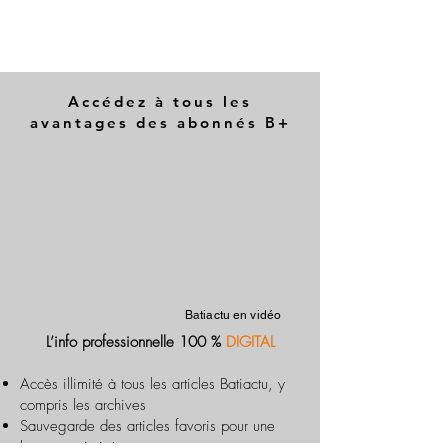
Accédez à tous les
avantages des abonnés B+
Batiactu en vidéo
L’info professionnelle 100 %
DIGITAL
Accès illimité à tous les articles Batiactu, y
compris les archives
Sauvegarde des articles favoris pour une
lecture optimisée