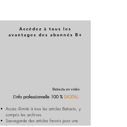
Accédez à tous les
avantages des abonnés B+
Batiactu en vidéo
L’info professionnelle 100 %
DIGITAL
Accès illimité à tous les articles Batiactu, y
compris les archives
Sauvegarde des articles favoris pour une
lecture optimisée