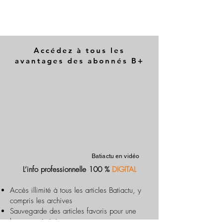
Accédez à tous les
avantages des abonnés B+
Batiactu en vidéo
L’info professionnelle 100 %
DIGITAL
Accès illimité à tous les articles Batiactu, y
compris les archives
Sauvegarde des articles favoris pour une
lecture optimisée