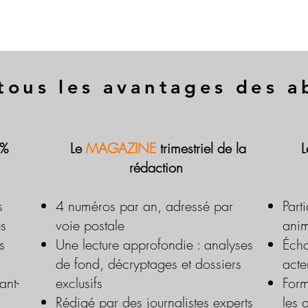
tous les avantages des 
 %
Le
MAGAZINE
trimestriel de la
rédaction
s
4 numéros par an, adressé par
Part
es
voie postale
anim
s
Une lecture approfondie : analyses
Écha
de fond, décryptages et dossiers
acte
ant-
exclusifs
Form
Rédigé par des journalistes experts
les 