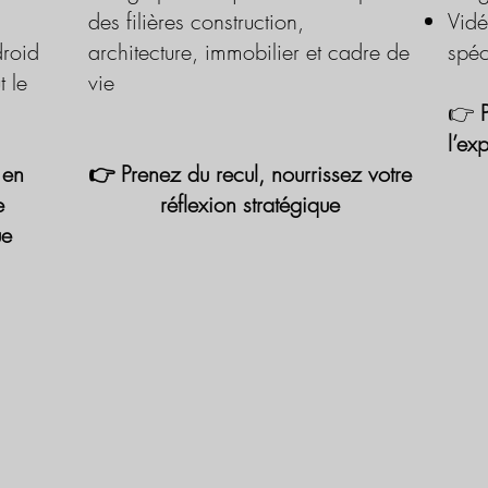
des filières construction,
Vidé
roid
architecture, immobilier et cadre de
spéc
t le
vie
👉
l’ex
 en
👉 Prenez du recul, nourrissez votre
e
réflexion stratégique
ue