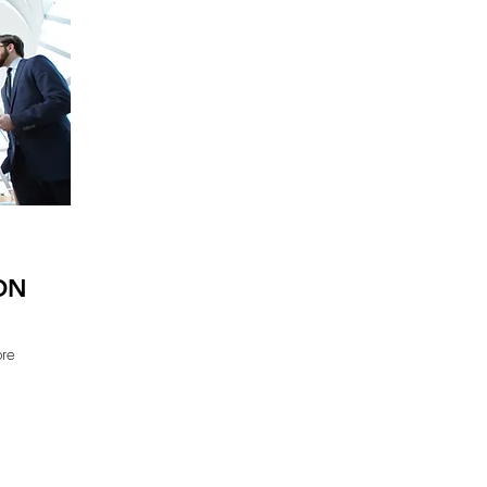
ON
bre