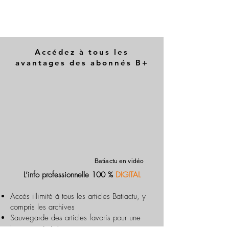
Accédez à tous les
avantages des abonnés B+
Batiactu en vidéo
L’info professionnelle 100 %
DIGITAL
Accès illimité à tous les articles Batiactu, y
compris les archives
Sauvegarde des articles favoris pour une
lecture optimisée