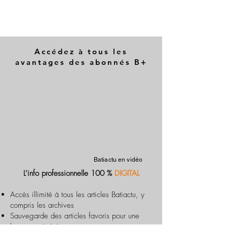
Accédez à tous les
avantages des abonnés B+
Batiactu en vidéo
L’info professionnelle 100 %
DIGITAL
Accès illimité à tous les articles Batiactu, y
compris les archives
Sauvegarde des articles favoris pour une
lecture optimisée