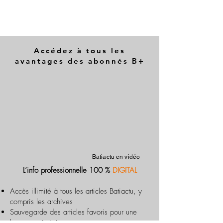
Accédez à tous les
avantages des abonnés B+
Batiactu en vidéo
L’info professionnelle 100 %
DIGITAL
Accès illimité à tous les articles Batiactu, y
compris les archives
Sauvegarde des articles favoris pour une
lecture optimisée