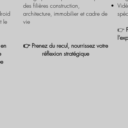
des filières construction,
Vidé
roid
architecture, immobilier et cadre de
spéc
t le
vie
👉
l’ex
 en
👉 Prenez du recul, nourrissez votre
e
réflexion stratégique
ue