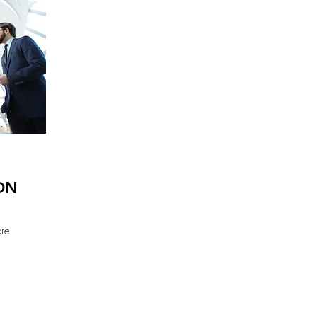
ON
bre