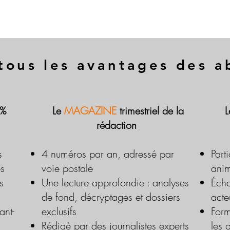
tous les avantages des 
 %
Le
MAGAZINE
trimestriel de la
rédaction
s
4 numéros par an, adressé par
Part
es
voie postale
anim
s
Une lecture approfondie : analyses
Écha
de fond, décryptages et dossiers
acte
ant-
exclusifs
Form
Rédigé par des journalistes experts
les 