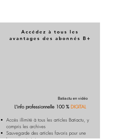
Accédez à tous les
avantages des abonnés B+
Batiactu en vidéo
L’info professionnelle 100 %
DIGITAL
Accès illimité à tous les articles Batiactu, y
compris les archives
Sauvegarde des articles favoris pour une
lecture optimisée