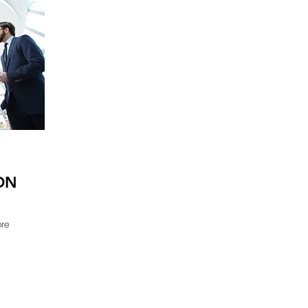
ON
bre