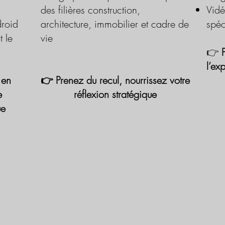
des filières construction,
Vidé
roid
architecture, immobilier et cadre de
spéc
t le
vie
👉
l’ex
 en
👉 Prenez du recul, nourrissez votre
e
réflexion stratégique
ue