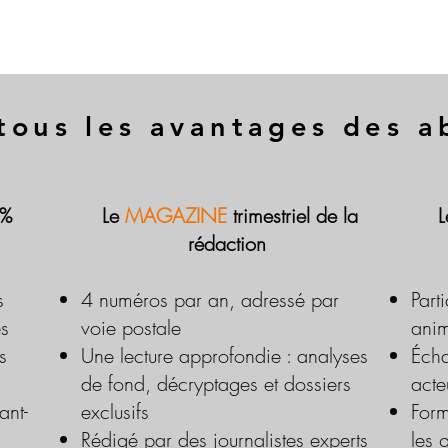
tous les avantages des 
 %
Le
MAGAZINE
trimestriel de la
rédaction
s
4 numéros par an, adressé par
Part
es
voie postale
anim
s
Une lecture approfondie : analyses
Écha
de fond, décryptages et dossiers
acte
ant-
exclusifs
Form
Rédigé par des journalistes experts
les 