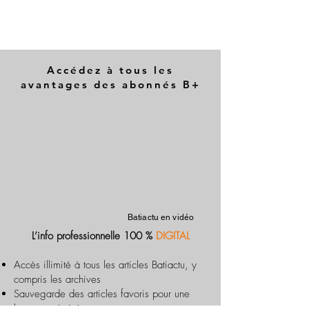
Accédez à tous les
avantages des abonnés B+
Batiactu en vidéo
L’info professionnelle 100 %
DIGITAL
Accès illimité à tous les articles Batiactu, y
compris les archives
Sauvegarde des articles favoris pour une
lecture optimisée