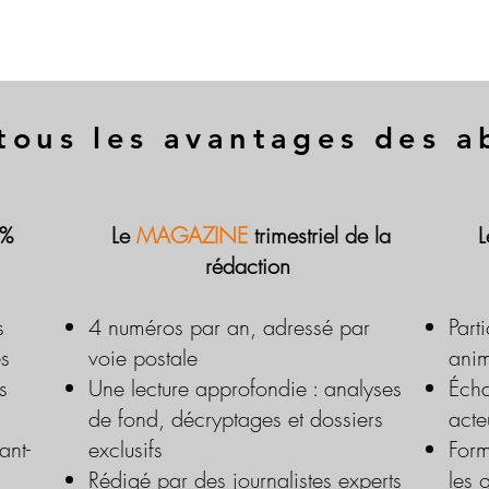
tous les avantages des 
 %
Le
MAGAZINE
trimestriel de la
rédaction
s
4 numéros par an, adressé par
Part
es
voie postale
anim
s
Une lecture approfondie : analyses
Écha
de fond, décryptages et dossiers
acte
ant-
exclusifs
Form
Rédigé par des journalistes experts
les 