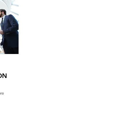
ON
bre