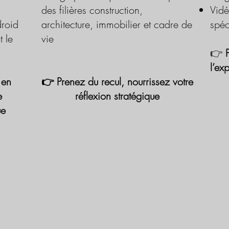
des filières construction,
Vidé
roid
architecture, immobilier et cadre de
spéc
t le
vie
👉
l’ex
 en
👉 Prenez du recul, nourrissez votre
e
réflexion stratégique
ue